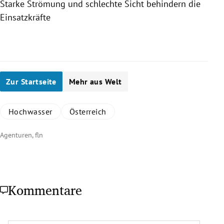
Starke Strömung und schlechte Sicht behindern die
Sch
Einsatzkräfte
Slide 1 von 2
Zur Startseite
Mehr aus Welt
Hochwasser
Österreich
Agenturen, fln
Kommentare