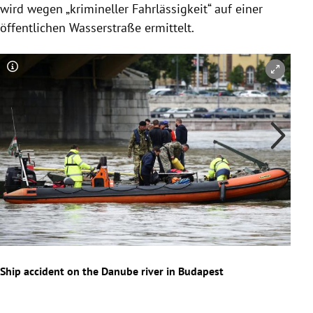
wird wegen „krimineller Fahrlässigkeit“ auf einer
öffentlichen Wasserstraße ermittelt.
Copyright-Hinweis öffnen/schließen
Co
Ship accident on the Danube river in Budapest
HUN