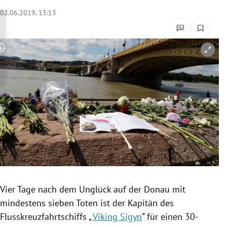
rreich Untermenü
02.06.2019, 13:13
rt Untermenü
Copyright-Hinweis öffnen/schließen
schaft Untermenü
s Untermenü
zeit Untermenü
undheit Untermenü
tur Untermenü
nung Untermenü
Vier Tage nach dem
Unglück
auf der
Donau
mit
mindestens sieben Toten ist der Kapitän des
lität Untermenü
Flusskreuzfahrtschiffs
„
Viking Sigyn
“ für einen 30-