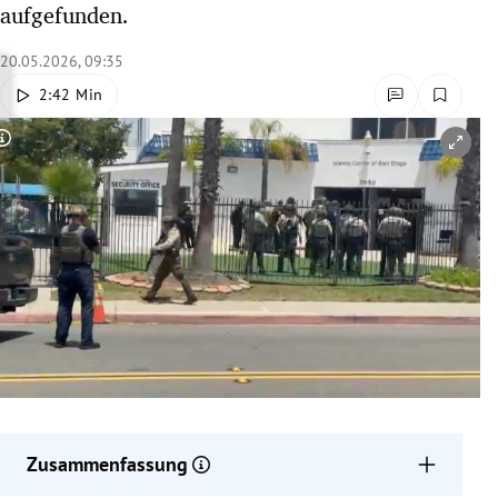
aufgefunden.
rreich Untermenü
20.05.2026, 09:35
rt Untermenü
2:42 Min
schaft Untermenü
Copyright-Hinweis öffnen/schließen
s Untermenü
zeit Untermenü
undheit Untermenü
tur Untermenü
nung Untermenü
lität Untermenü
Zusammenfassung