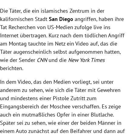
Die Angreifer eines islamischen Zentrums in San
Die Täter, die ein islamisches Zentrum in der
Diego übertrugen ihre Tat laut US-Medien live ins
Internet.
kalifornischen Stadt
San Diego
angriffen, haben ihre
Die Polizei fand anti-muslimische und nazistische
Tat Recherchen von US-Medien zufolge live ins
Texte sowie Nazi-Symbole auf den Waffen der Täter.
Internet übertragen. Kurz nach dem tödlichen Angriff
Drei Todesopfer verhinderten laut Polizei, dass die
am Montag tauchte im Netz ein Video auf, das die
Angreifer in die Einrichtung mit etwa 140 Kindern
Täter augenscheinlich selbst aufgenommen hatten,
gelangen konnten.
wie der Sender
CNN
und die
New York Times
berichten.
In dem Video, das den Medien vorliegt, sei unter
anderem zu sehen, wie sich die Täter mit Gewehren
und mindestens einer Pistole Zutritt zum
Eingangsbereich der Moschee verschaffen. Es zeige
auch ein mutmaßliches Opfer in einer Blutlache.
Später sei zu sehen, wie einer der beiden Männer in
einem Auto zunächst auf den Beifahrer und dann auf