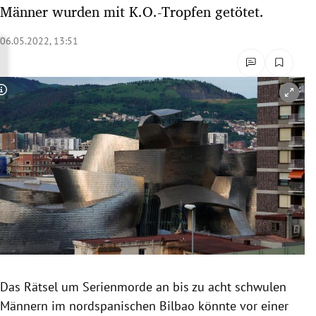
Männer wurden mit K.O.-Tropfen getötet.
rreich Untermenü
06.05.2022, 13:51
rt Untermenü
schaft Untermenü
Copyright-Hinweis öffnen/schließen
s Untermenü
zeit Untermenü
undheit Untermenü
tur Untermenü
nung Untermenü
lität Untermenü
Das Rätsel um Serienmorde an bis zu acht schwulen
Männern im nordspanischen Bilbao könnte vor einer