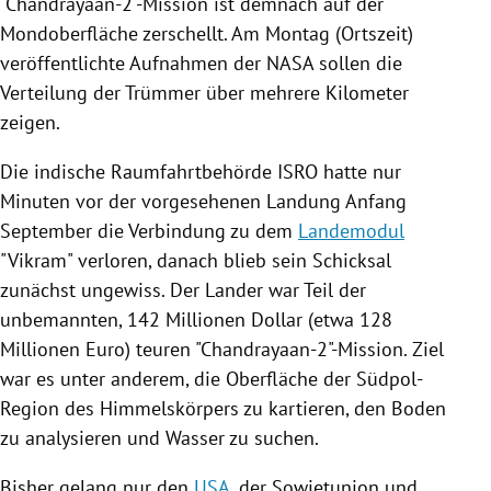
"Chandrayaan-2"-Mission ist demnach auf der
Mondoberfläche zerschellt. Am Montag (Ortszeit)
veröffentlichte Aufnahmen der
NASA
sollen die
Verteilung der Trümmer über mehrere Kilometer
zeigen.
Die indische Raumfahrtbehörde
ISRO
hatte nur
Minuten vor der vorgesehenen Landung Anfang
September die Verbindung zu dem
Landemodul
"Vikram" verloren, danach blieb sein Schicksal
zunächst ungewiss. Der Lander war Teil der
unbemannten, 142 Millionen Dollar (etwa 128
Millionen Euro) teuren "Chandrayaan-2"-Mission. Ziel
war es unter anderem, die Oberfläche der Südpol-
Region des Himmelskörpers zu kartieren, den Boden
zu analysieren und Wasser zu suchen.
Bisher gelang nur den
USA
, der
Sowjetunion
und