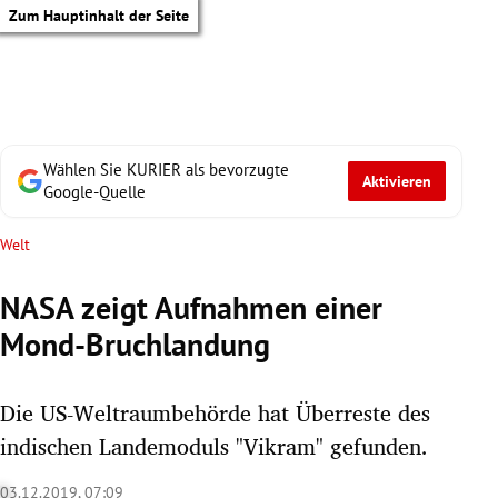
Zum Hauptinhalt der Seite
Wählen Sie KURIER als bevorzugte
Aktivieren
Google-Quelle
Welt
NASA zeigt Aufnahmen einer
Mond-Bruchlandung
Die US-Weltraumbehörde hat Überreste des
indischen Landemoduls "Vikram" gefunden.
tik Untermenü
03.12.2019, 07:09