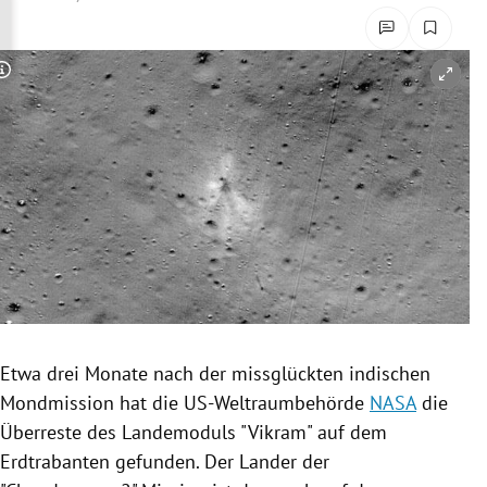
rreich Untermenü
rt Untermenü
Copyright-Hinweis öffnen/schließen
schaft Untermenü
s Untermenü
zeit Untermenü
undheit Untermenü
tur Untermenü
Etwa drei Monate nach der missglückten indischen
nung Untermenü
Mondmission
hat die US-Weltraumbehörde
NASA
die
Überreste des
Landemoduls
"Vikram" auf dem
lität Untermenü
Erdtrabanten
gefunden. Der Lander der