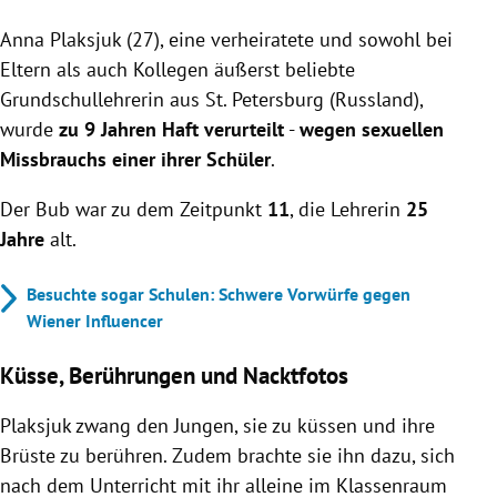
Lehrerin Anna Plaksjuk aus St. Petersburg wurde zu
Anna Plaksjuk (27), eine verheiratete und sowohl bei
9 Jahren Haft wegen sexuellen Missbrauchs eines
11-jährigen Schülers verurteilt.
Eltern als auch Kollegen äußerst beliebte
Plaksjuk gestand die Taten, behauptete jedoch, der
Grundschullehrerin aus St. Petersburg (Russland),
Bursche habe ihr Aufmerksamkeit geschenkt;
wurde
zu 9 Jahren Haft verurteilt
-
wegen sexuellen
dennoch sind viele Eltern und Kollegen skeptisch
Missbrauchs einer ihrer Schüler
.
gegenüber den Vorwürfen.
Nach Aufdeckung des Missbrauchs durch die Mutter
Der Bub war zu dem Zeitpunkt
11
, die Lehrerin
25
des Burschen verteidigten einige Eltern und
Jahre
alt.
Kollegen die Lehrerin.
Besuchte sogar Schulen: Schwere Vorwürfe gegen
Wiener Influencer
Küsse, Berührungen und Nacktfotos
Plaksjuk zwang den Jungen, sie zu küssen und ihre
Brüste zu berühren. Zudem brachte sie ihn dazu, sich
nach dem Unterricht mit ihr alleine im Klassenraum