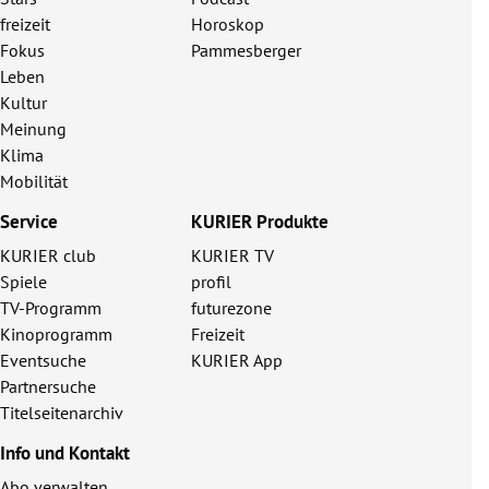
freizeit
Horoskop
Fokus
Pammesberger
Leben
Kultur
Meinung
Klima
Mobilität
Service
KURIER Produkte
KURIER club
KURIER TV
Spiele
profil
TV-Programm
futurezone
Kinoprogramm
Freizeit
Eventsuche
KURIER App
Partnersuche
Titelseitenarchiv
Info und Kontakt
Abo verwalten