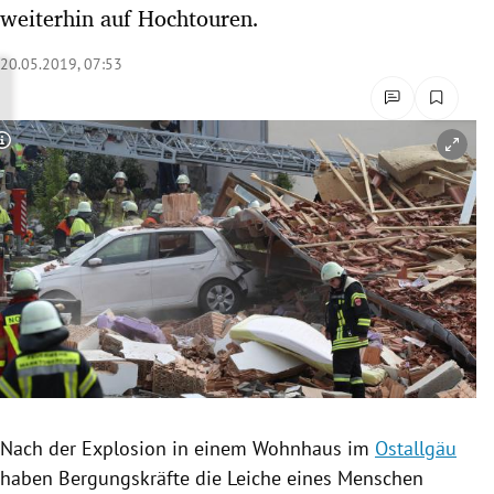
weiterhin auf Hochtouren.
rreich Untermenü
20.05.2019, 07:53
rt Untermenü
schaft Untermenü
Copyright-Hinweis öffnen/schließen
s Untermenü
zeit Untermenü
undheit Untermenü
tur Untermenü
nung Untermenü
lität Untermenü
Nach der
Explosion
in einem Wohnhaus im
Ostallgäu
haben Bergungskräfte die
Leiche
eines Menschen