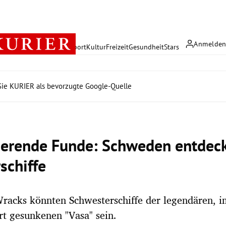
Anmelde
rreich
Politik
Wirtschaft
Sport
Kultur
Freizeit
Gesundheit
Stars
ie KURIER als bevorzugte Google-Quelle
ierende Funde: Schweden entdeck
schiffe
racks könnten Schwesterschiffe der legendären, i
t gesunkenen "Vasa" sein.