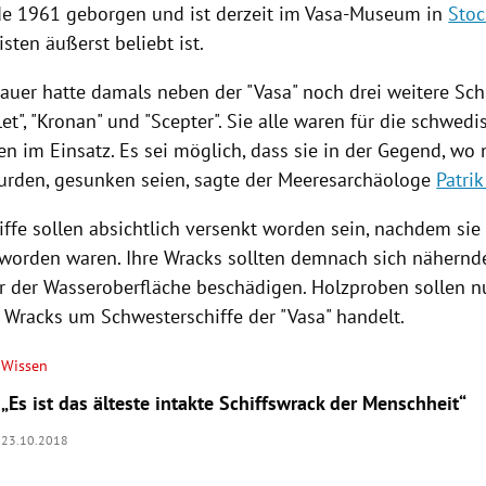
de 1961 geborgen und ist derzeit im Vasa-Museum in
Sto
isten äußerst beliebt ist.
bauer hatte damals neben der "Vasa" noch drei weitere
Sch
let", "Kronan" und "Scepter". Sie alle waren für die schwed
en im Einsatz. Es sei möglich, dass sie in der Gegend, wo
rden, gesunken seien, sagte der Meeresarchäologe
Patri
iffe
sollen absichtlich versenkt worden sein, nachdem sie
orden waren. Ihre
Wracks
sollten demnach sich nähernde
 der Wasseroberfläche beschädigen. Holzproben sollen nu
n
Wracks
um
Schwesterschiffe
der "Vasa" handelt.
Wissen
„Es ist das älteste intakte Schiffswrack der Menschheit“
23.10.2018