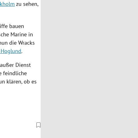
ckholm
zu sehen,
iffe
bauen
ische Marine in
 nun die
Wracks
k Hoglund
.
 außer Dienst
 feindliche
n klären, ob es