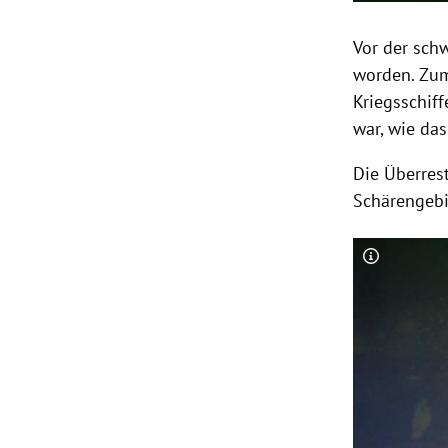
Vor der sch
worden. Zum
Kriegsschiff
war, wie d
Die Überres
Schärengebi
Copyright-