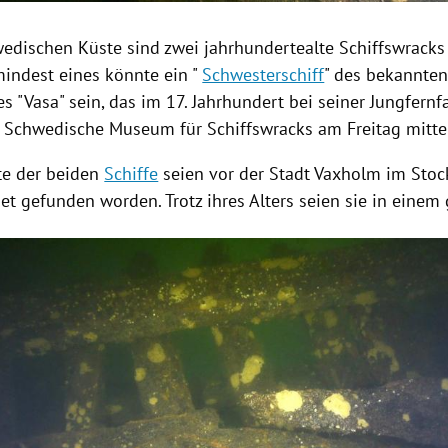
wedischen Küste sind zwei jahrhundertealte
Schiffswracks
indest eines könnte ein "
Schwesterschiff
" des bekannte
es "Vasa" sein, das im 17. Jahrhundert bei seiner Jungfern
as Schwedische Museum für
Schiffswracks
am Freitag mittei
te der beiden
Schiffe
seien vor der Stadt
Vaxholm
im Stoc
et gefunden worden. Trotz ihres Alters seien sie in einem
Hinweis öffnen/schließen