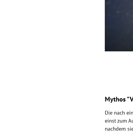
Slide 1 von 1
Mythos "V
Die nach ei
einst zum A
nachdem sie