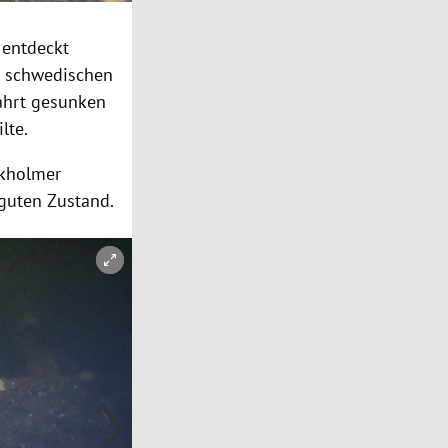
entdeckt
n schwedischen
fahrt gesunken
lte.
kholmer
 guten Zustand.
Copyright-Hinweis öffnen/schließen