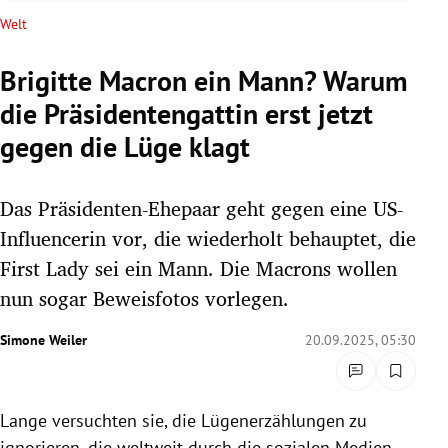
rreich Untermenü
Welt
rt Untermenü
Brigitte Macron ein Mann? Warum
die Präsidentengattin erst jetzt
schaft Untermenü
gegen die Lüge klagt
s Untermenü
Das Präsidenten-Ehepaar geht gegen eine US-
zeit Untermenü
Influencerin vor, die wiederholt behauptet, die
undheit Untermenü
First Lady sei ein Mann. Die Macrons wollen
nun sogar Beweisfotos vorlegen.
tur Untermenü
Simone Weiler
20.09.2025, 05:30
nung Untermenü
lität Untermenü
Lange versuchten sie, die Lügenerzählungen zu
ignorieren, die weltweit durch die sozialen Medien