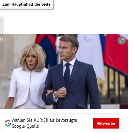
Zum Hauptinhalt der Seite
Copyright-Hinweis öffnen/schließen
Wählen Sie KURIER als bevorzugte
Aktivieren
tik Untermenü
Google-Quelle