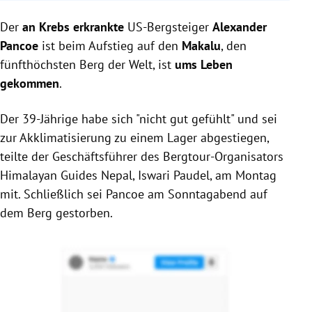
US-Bergsteiger Alexander Pancoe, an chronischem
Der
an Krebs erkrankte
Knochenmarkkrebs erkrankt, starb beim Versuch,
US-Bergsteiger
Alexander
den 8.485 Meter hohen Makalu zu besteigen.
Pancoe
ist beim Aufstieg auf den
Makalu
, den
Pancoe wollte mit der Besteigung Spenden für ein
fünfthöchsten Berg der Welt, ist
ums Leben
Blutkrebsprogramm eines Kinderkrankenhauses in
gekommen
.
Chicago sammeln.
Pancoe war ein erfahrener Bergsteiger, der am
Der 39-Jährige habe sich "nicht gut gefühlt" und sei
Explorers Grand Slam teilgenommen hatte, und
zur Akklimatisierung zu einem Lager abgestiegen,
hatte zuvor einen Hirntumor überlebt.
teilte der Geschäftsführer des Bergtour-Organisators
Himalayan Guides Nepal, Iswari Paudel, am Montag
mit. Schließlich sei Pancoe am Sonntagabend auf
dem Berg gestorben.