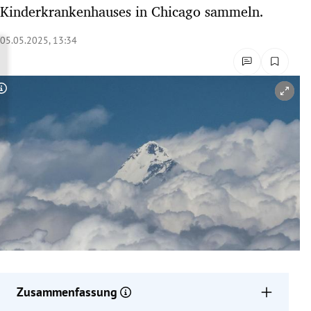
Kinderkrankenhauses in Chicago sammeln.
rreich Untermenü
05.05.2025, 13:34
rt Untermenü
schaft Untermenü
Copyright-Hinweis öffnen/schließen
s Untermenü
zeit Untermenü
undheit Untermenü
tur Untermenü
nung Untermenü
lität Untermenü
Zusammenfassung