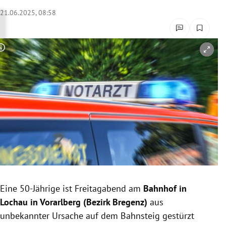
rreich Untermenü
21.06.2025, 08:58
rt Untermenü
Copyright-Hinweis öffnen/schließen
schaft Untermenü
s Untermenü
zeit Untermenü
undheit Untermenü
tur Untermenü
nung Untermenü
Eine 50-Jährige ist Freitagabend am
Bahnhof in
Lochau in Vorarlberg (Bezirk Bregenz)
aus
lität Untermenü
unbekannter Ursache auf dem Bahnsteig gestürzt