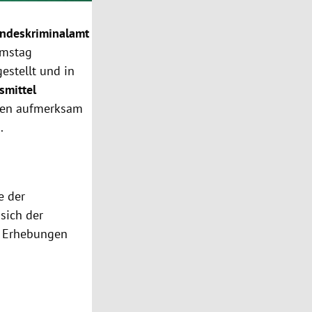
ndeskriminalamt
amstag
estellt und in
smittel
egen aufmerksam
.
e der
sich der
he Erhebungen