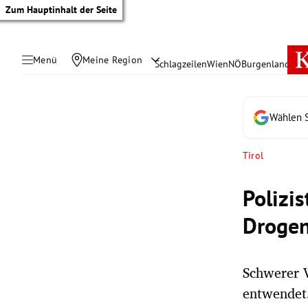
Zum Hauptinhalt der Seite
Menü
Meine Region
Schlagzeilen
Wien
NÖ
Burgenland
Öste
Wählen S
Tirol
Polizis
Drogen
Schwerer 
tik Untermenü
entwendet
rreich Untermenü