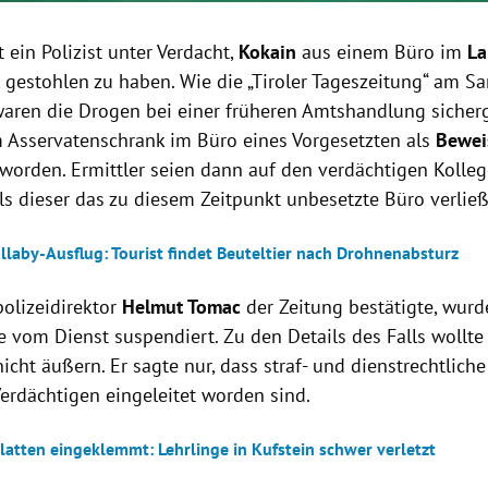
ht ein Polizist unter Verdacht,
Kokain
aus einem Büro im
La
k gestohlen zu haben. Wie die „Tiroler Tageszeitung“ am S
 waren die Drogen bei einer früheren Amtshandlung sicherg
m Asservatenschrank im Büro eines Vorgesetzten als
Bewei
worden. Ermittler seien dann auf den verdächtigen Koll
ls dieser das zu diesem Zeitpunkt unbesetzte Büro verließ
llaby-Ausflug: Tourist findet Beuteltier nach Drohnenabsturz
olizeidirektor
Helmut Tomac
der Zeitung bestätigte, wurd
 vom Dienst suspendiert. Zu den Details des Falls wollte 
nicht äußern. Er sagte nur, dass straf- und dienstrechtlic
erdächtigen eingeleitet worden sind.
latten eingeklemmt: Lehrlinge in Kufstein schwer verletzt