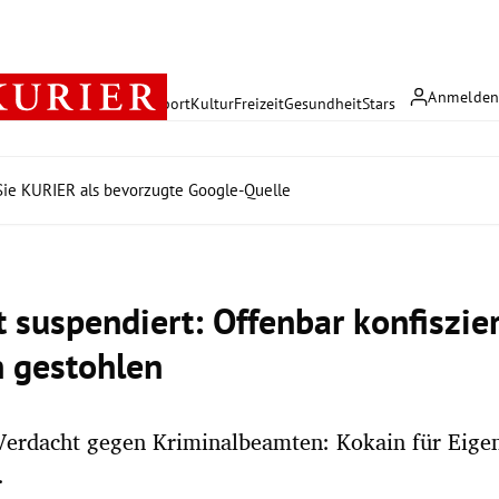
Anmelde
rreich
Politik
Wirtschaft
Sport
Kultur
Freizeit
Gesundheit
Stars
ie KURIER als bevorzugte Google-Quelle
t suspendiert: Offenbar konfiszie
 gestohlen
Verdacht gegen Kriminalbeamten: Kokain für Eige
.