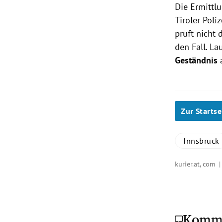
Die Ermittl
Tiroler Pol
prüft nicht 
den Fall. La
Geständnis
Zur Startse
Innsbruck
kurier.at, com 
Komm