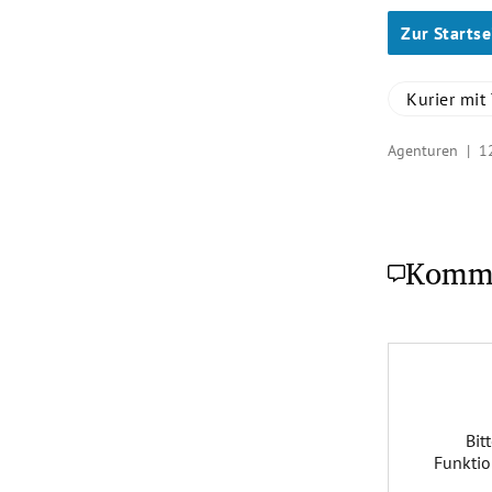
Zur Startse
Kurier mit 
Agenturen |
1
Komm