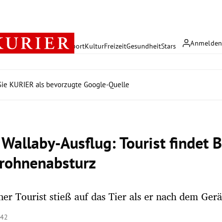
Anmelde
rreich
Politik
Wirtschaft
Sport
Kultur
Freizeit
Gesundheit
Stars
ie KURIER als bevorzugte Google-Quelle
 Wallaby-Ausflug: Tourist findet B
rohnenabsturz
her Tourist stieß auf das Tier als er nach dem Gerä
:42