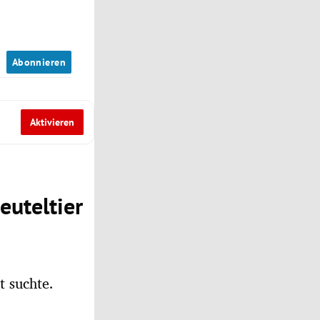
n
Abonnieren
Aktivieren
euteltier
t suchte.