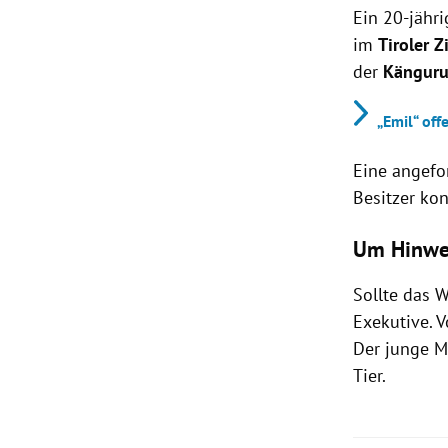
Ein 20-jähr
im
Tiroler Zi
der
Kängur
„Emil“ of
Eine angefo
Besitzer kon
Um Hinwe
Sollte das W
Exekutive. 
Der junge M
Tier.