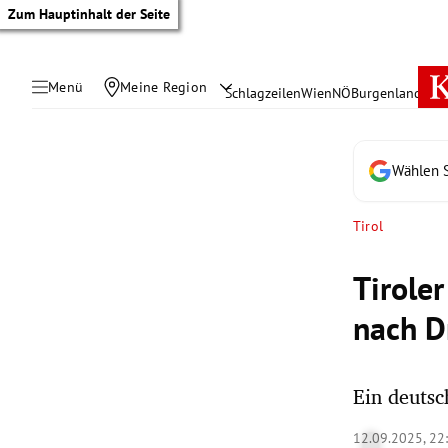
Zum Hauptinhalt der Seite
Menü
Meine Region
Schlagzeilen
Wien
NÖ
Burgenland
Öste
Wählen S
Tirol
Tiroler
nach D
Ein deutsc
tik Untermenü
12.09.2025, 22
rreich Untermenü