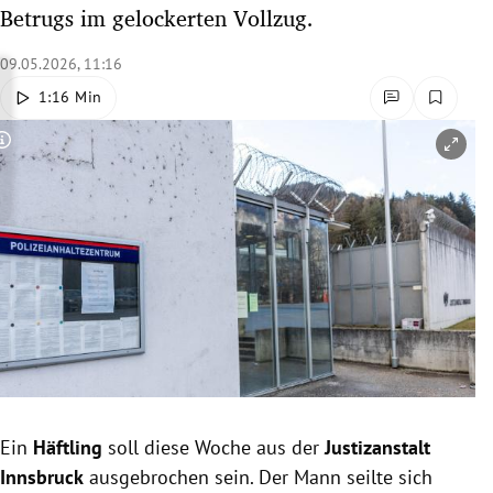
Betrugs im gelockerten Vollzug.
rreich Untermenü
09.05.2026, 11:16
rt Untermenü
1:16 Min
schaft Untermenü
Copyright-Hinweis öffnen/schließen
s Untermenü
zeit Untermenü
undheit Untermenü
tur Untermenü
nung Untermenü
lität Untermenü
Ein
Häftling
soll diese Woche aus der
Justizanstalt
Innsbruck
ausgebrochen sein. Der Mann seilte sich