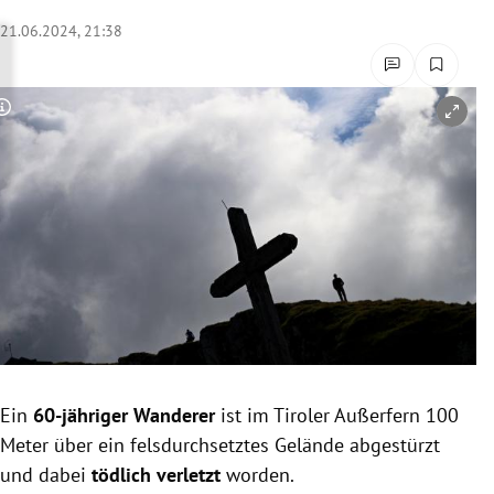
rreich Untermenü
21.06.2024, 21:38
rt Untermenü
Copyright-Hinweis öffnen/schließen
schaft Untermenü
s Untermenü
zeit Untermenü
undheit Untermenü
tur Untermenü
nung Untermenü
Ein
60-jähriger Wanderer
ist im Tiroler Außerfern 100
Meter über ein felsdurchsetztes Gelände abgestürzt
lität Untermenü
und dabei
tödlich verletzt
worden.