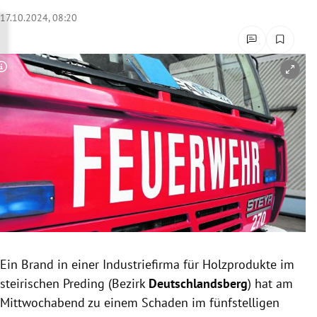
rreich Untermenü
17.10.2024, 08:20
rt Untermenü
Copyright-Hinweis öffnen/schließen
schaft Untermenü
s Untermenü
zeit Untermenü
undheit Untermenü
tur Untermenü
nung Untermenü
Ein Brand in einer Industriefirma für Holzprodukte im
steirischen Preding (Bezirk
Deutschlandsberg
) hat am
lität Untermenü
Mittwochabend zu einem Schaden im fünfstelligen