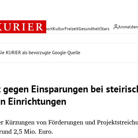
Anmelde
rreich
Politik
Wirtschaft
Sport
Kultur
Freizeit
Gesundheit
Stars
ie KURIER als bevorzugte Google-Quelle
t gegen Einsparungen bei steiris
en Einrichtungen
r Kürzungen von Förderungen und Projektstreichu
rund 2,5 Mio. Euro.