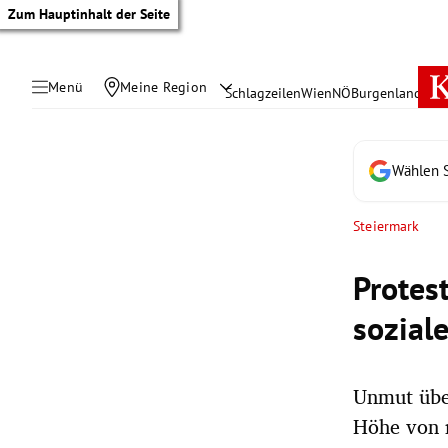
Zum Hauptinhalt der Seite
Menü
Meine Region
Schlagzeilen
Wien
NÖ
Burgenland
Öste
Wählen S
Steiermark
Protes
sozial
Unmut übe
tik Untermenü
Höhe von 
rreich Untermenü