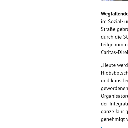
Wegfallende
im Sozial- 
Straße gebra
durch die St
teilgenommen
Caritas-Dir
„Heute werd
Hiobsbotsch
und künstler
gewordenen 
Organisator
der Integra
ganze Jahr 
genehmigt 