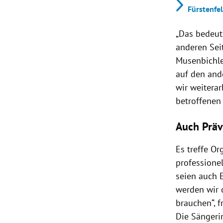
Fürstenfel
„Das bedeute
anderen Seit
Musenbichle
auf den ande
wir weiterar
betroffenen 
Auch Präv
Es treffe Or
professione
seien auch 
werden wir 
brauchen“, f
Die Sängeri