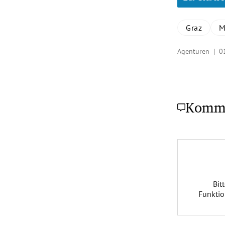
Graz
M
Agenturen |
0
Komm