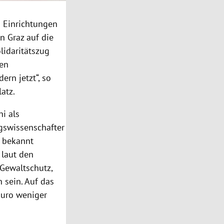
n Einrichtungen
n Graz auf die
lidaritätszug
nen
ern jetzt“, so
atz.
i als
gswissenschafter
i bekannt
 laut den
 Gewaltschutz,
 sein. Auf das
Euro weniger