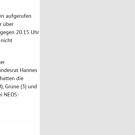
ten aufgerufen
r über
o gegen 20.15 Uhr
 nicht
der
andesrat Hannes
hatten die
), Grüne (3) und
ei NEOS-