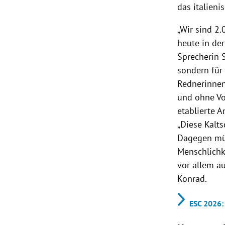
das italieni
„Wir sind 2.
heute in der
Sprecherin 
sondern für
Rednerinnen
und ohne Vo
etablierte A
„Diese Kalts
Dagegen müs
Menschlichke
vor allem au
Konrad.
ESC 2026: