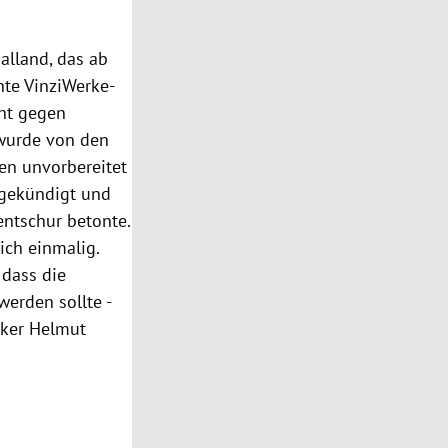
alland, das ab
nte VinziWerke-
cht gegen
 wurde von den
en unvorbereitet
 gekündigt und
entschur betonte.
ich einmalig.
dass die
werden sollte -
riker Helmut