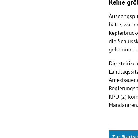
Keine grö
Ausgangspunk
hatte, war d
Keplerbrück
die Schluss
gekommen.
Die steiris
Landtagssit
Amesbauer (
Regierungsp
KPÖ (2) kom
Mandataren
Zur Startse