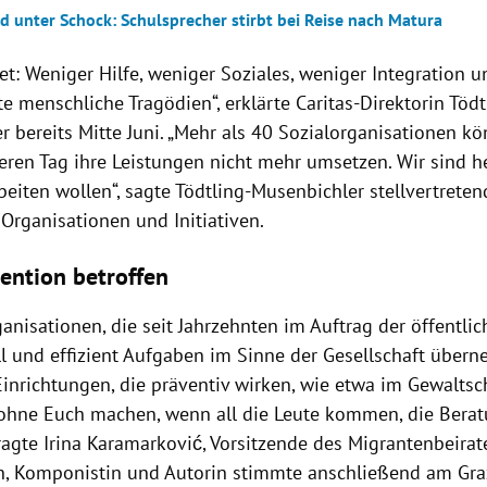
d unter Schock: Schulsprecher stirbt bei Reise nach Matura
t: Weniger Hilfe, weniger Soziales, weniger Integration u
e menschliche Tragödien“, erklärte Caritas-Direktorin Tödt
r bereits Mitte Juni. „Mehr als 40 Sozialorganisationen 
ren Tag ihre Leistungen nicht mehr umsetzen. Wir sind he
beiten wollen“, sagte Tödtling-Musenbichler stellvertreten
Organisationen und Initiativen.
ention betroffen
ganisationen, die seit Jahrzehnten im Auftrag der öffentl
ll und effizient Aufgaben im Sinne der Gesellschaft übern
Einrichtungen, die präventiv wirken, wie etwa im Gewaltsc
ohne Euch machen, wenn all die Leute kommen, die Bera
ragte Irina Karamarković, Vorsitzende des Migrantenbeirate
n, Komponistin und Autorin stimmte anschließend am Graz