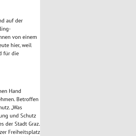
nd auf der
ling-
können von einem
ute hier, weil
d für die
ichen Hand
ehmen. Betroffen
hutz. „Was
tung und Schutz
s der Stadt Graz.
er Freiheitsplatz