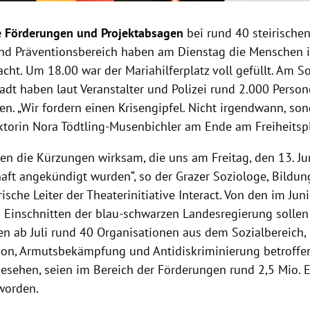
 Förderungen und Projektabsagen
bei rund 40 steirische
und Präventionsbereich haben am Dienstag die Menschen i
cht. Um 18.00 war der Mariahilferplatz voll gefüllt. Am So
adt haben laut Veranstalter und Polizei rund 2.000 Perso
. „Wir fordern einen Krisengipfel. Nicht irgendwann, sond
ektorin Nora Tödtling-Musenbichler am Ende am Freiheitspl
en die Kürzungen wirksam, die uns am Freitag, den 13. Jun
aft angekündigt wurden“, so der Grazer Soziologe, Bildun
ische Leiter der Theaterinitiative Interact. Von den im Jun
Einschnitten der blau-schwarzen Landesregierung sollen
en ab Juli rund 40 Organisationen aus dem Sozialbereich,
tion, Armutsbekämpfung und Antidiskriminierung betroffen
gesehen, seien im Bereich der Förderungen rund 2,5 Mio. 
worden.