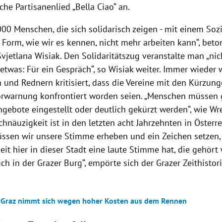
sche Partisanenlied „Bella Ciao“ an.
000 Menschen, die sich solidarisch zeigen - mit einem Sozi
 Form, wie wir es kennen, nicht mehr arbeiten kann“, beto
Svjetlana Wisiak. Den Solidaritätszug veranstalte man „ni
 etwas: Für ein Gespräch“, so Wisiak weiter. Immer wieder
 und Rednern kritisiert, dass die Vereine mit den Kürzung
rwarnung konfrontiert worden seien. „Menschen müssen
ngebote eingestellt oder deutlich gekürzt werden“, wie Wr
chnäuzigkeit ist in den letzten acht Jahrzehnten in Österre
sen wir unsere Stimme erheben und ein Zeichen setzen, 
it hier in dieser Stadt eine laute Stimme hat, die gehört 
ch in der Grazer Burg“, empörte sich der Grazer Zeithisto
 Graz nimmt sich wegen hoher Kosten aus dem Rennen