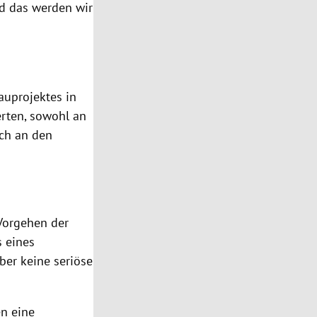
nd das werden wir
auprojektes in
rten, sowohl an
uch an den
 Vorgehen der
s eines
ber keine seriöse
n eine