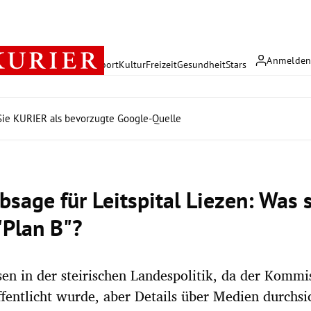
Anmelde
rreich
Politik
Wirtschaft
Sport
Kultur
Freizeit
Gesundheit
Stars
ie KURIER als bevorzugte Google-Quelle
bsage für Leitspital Liezen: Was 
"Plan B"?
en in der steirischen Landespolitik, da der Kommi
ffentlicht wurde, aber Details über Medien durchsi