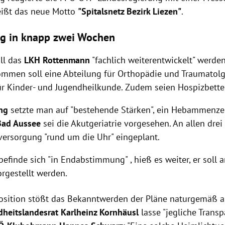
ißt das neue Motto
"Spitalsnetz Bezirk Liezen"
.
ng in knapp zwei Wochen
ll das
LKH Rottenmann
"fachlich weiterentwickelt" werden
mmen soll eine Abteilung für Orthopädie und Traumatolg
r Kinder- und Jugendheilkunde. Zudem seien Hospizbette
ng
setzte man auf "bestehende Stärken", ein Hebammenze
Bad Aussee
sei die Akutgeriatrie vorgesehen. An allen drei 
lversorgung "rund um die Uhr" eingeplant.
befinde sich "in Endabstimmung" , hieß es weiter, er soll a
orgestellt werden.
osition stößt das Bekanntwerden der Pläne naturgemäß a
heitslandesrat Karlheinz Kornhäusl
lasse "jegliche Trans