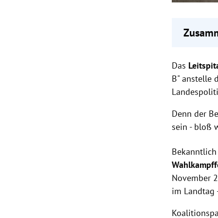
Zusamm
Die FPÖ
Das
Leitspit
Liezen 
Ein gel
B" anstelle 
machen
Landespoliti
Opposit
Offenle
Denn der Be
sein - bloß 
Bekanntlich
Wahlkampff
November 20
im Landtag 
Koalitionsp