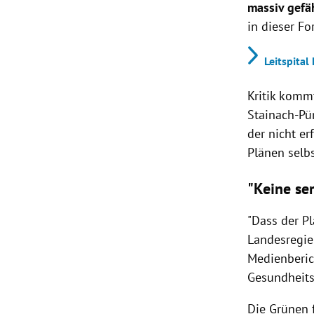
massiv gefä
in dieser Fo
Leitspital
Kritik komm
Stainach-Pü
der nicht e
Plänen selbs
"Keine se
"Dass der P
Landesregie
Medienberic
Gesundheits
Die Grünen 