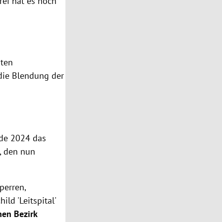
rei hat es noch
sten
 die Blendung der
nde 2024 das
, den nun
perren,
ld 'Leitspital'
hen Bezirk