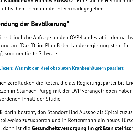
Ö-Klubobmann Hannes Schwarz
: "Eine solche Heimlichtue
politischen Thema in der Steiermark gegeben."
endung der Bevölkerung"
eine dringliche Anfrage an den ÖVP-Landesrat in der näch
zung an: "Das 'B' im Plan B der Landesregierung steht für
", kommentierte Schwarz.
 Liezen: Was mit den drei obsoleten Krankenhäusern passiert
ich zerpflücken die Roten, die als Regierungspartei bis E
Liezen in Stainach-Pürgg mit der ÖVP vorangetrieben haben
ordenen Inhalt der Studie.
B darin besteht, den Standort Bad Aussee als Spital zuzus
teilweise zuzusperren und in Rottenmann ein neues Türschi
, dann ist die
Gesundheitsversorgung im größten steirisc