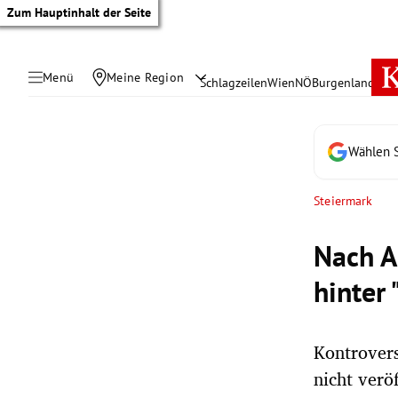
Zum Hauptinhalt der Seite
Menü
Meine Region
Schlagzeilen
Wien
NÖ
Burgenland
Öste
Wählen S
Steiermark
Nach A
hinter 
Kontrovers
tik Untermenü
nicht verö
rreich Untermenü