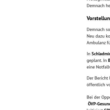
Demnach he
Vorstellu
Demnach so
Neu dazu ko
Ambulanz fü
In
Schladmi
geplant. In
eine Notfal
Der Bericht 
öffentlich v
Bei der Opp
ÖVP-
Gesund