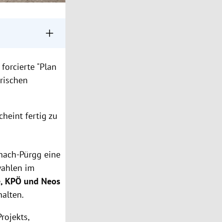
user im Bezirk
forcierte "Plan
eitspital zu
irischen
sen.
 die
heint fertig zu
nach-Pürgg eine
wahlen im
, KPÖ und Neos
halten.
rojekts,