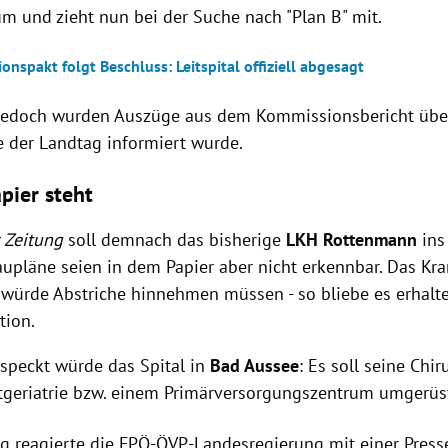
m und zieht nun bei der Suche nach "Plan B" mit.
ionspakt folgt Beschluss: Leitspital offiziell abgesagt
jedoch wurden Auszüge aus dem Kommissionsbericht über
e der Landtag informiert wurde.
pier steht
 Zeitung
soll demnach das bisherige
LKH Rottenmann
ins
upläne seien in dem Papier aber nicht erkennbar. Das Kr
würde Abstriche hinnehmen müssen - so bliebe es erhalte
tion.
speckt würde das Spital in
Bad Aussee
: Es soll seine Chir
tgeriatrie bzw. einem Primärversorgungszentrum umgerüs
ag reagierte die FPÖ-ÖVP-Landesregierung mit einer Pres