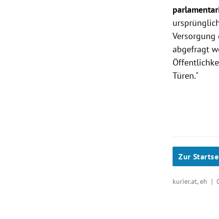
parlamentar
ursprünglic
Versorgung 
abgefragt w
Öffentlichk
Türen."
Zur Startse
kurier.at, eh |