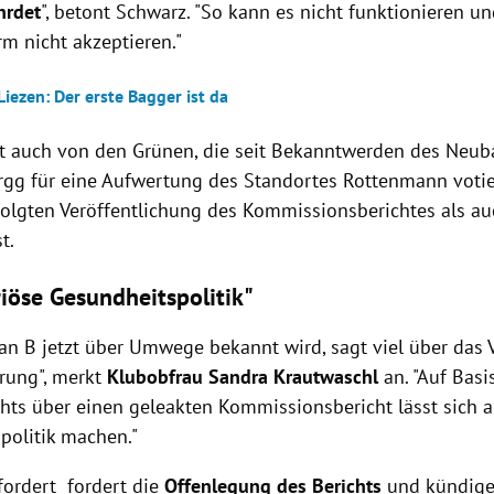
hrdet
", betont Schwarz. "So kann es nicht funktionieren u
rm nicht akzeptieren."
 Liezen: Der erste Bagger ist da
t auch von den Grünen, die seit Bekanntwerden des Neub
rgg für eine Aufwertung des Standortes Rottenmann votie
rfolgten Veröffentlichung des Kommissionsberichtes als a
t.
riöse Gesundheitspolitik"
lan B jetzt über Umwege bekannt wird, sagt viel über das
rung", merkt
Klubobfrau Sandra Krautwaschl
an. "Auf Basi
hts über einen geleakten Kommissionsbericht lässt sich a
politik machen."
fordert fordert die
Offenlegung des Berichts
und kündige