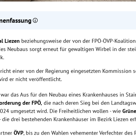
enfassung
-ÖVP-Koalition plant den Erhalt der drei bestehenden Krankenhä
al Liezen
anstelle eines Neubaus.
beziehungsweise der von der FPÖ-ÖVP-Koalition 
eakter Kommissionsbericht schlägt vor, das LKH Rottenmann zum L
des Neubaus sorgt erneut für gewaltigen Wirbel in der ste
, während Bad Aussee und Schladming Abstriche hinnehmen müs
k.
ion und Grüne kritisieren die mangelnde Transparenz und fordern
gung des Berichts.
richt einer von der Regierung eingesetzten Kommission sc
wird er nicht veröffentlicht.
 war das Aus für den Neubau eines Krankenhauses in Stai
orderung der FPÖ,
die nach deren Sieg bei den Landtags
24 umgesetzt wird. Die Freiheitlichen wollen - wie
Grüne
- die drei bestehenden Krankenhäuser im Bezirk Liezen er
artner
ÖVP
, bis zu den Wahlen vehementer Verfechter des P