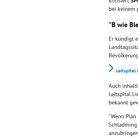
kritisiert
SP
bei keinem 
"B wie Bl
Er kündigt 
Landtagssit
Bevölkerung
Leitspital
Auch inhaltl
Leitspital 
bekannt gew
"Wenn Plan 
Schladming 
anzubringen