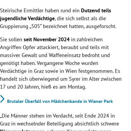
Steirische Ermittler haben rund ein Dutzend
Steirische Ermittler haben rund ein
jugendliche Verdächtige der Gruppe „505“
Dutzend teils
ausgeforscht, die seit November 2024 zahlreiche
jugendliche Verdächtige
, die sich selbst als die
gewalttätige Übergriffe und Raubüberfälle
Gruppierung „505“ bezeichnet hatten, ausgeforscht.
begangen haben sollen.
Die Verdächtigen, überwiegend Syrer im Alter von
Sie sollen
seit November 2024
in zahlreichen
17 bis 20 Jahren, traten meist in Gruppenstärke auf
Angriffen Opfer attackiert, beraubt und teils mit
und setzten dabei auch Schlag- und Stichwaffen
massiver Gewalt und Waffeneinsatz bedroht und
ein.
genötigt haben. Vergangene Woche wurden
Festnahmen erfolgten in Graz und Wien, die
Verdächtige in Graz sowie in Wien festgenommen. Es
Ermittlungen zu weiteren Verdächtigen dauern an.
handelt sich überwiegend um Syrer im Alter zwischen
17 und 20 Jahren, hieß es am Montag.
Brutaler Überfall von Mädchenbande in Wiener Park
„Die Männer stehen im Verdacht, seit Ende 2024 in
Graz in wechselnder Beteiligung absichtlich schwere