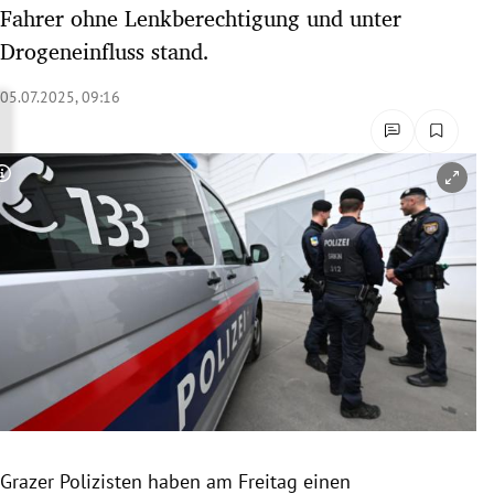
Fahrer ohne Lenkberechtigung und unter
rreich Untermenü
Drogeneinfluss stand.
rt Untermenü
05.07.2025, 09:16
schaft Untermenü
s Untermenü
Copyright-Hinweis öffnen/schließen
zeit Untermenü
undheit Untermenü
tur Untermenü
nung Untermenü
lität Untermenü
Grazer Polizisten haben am Freitag einen