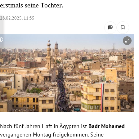
erstmals seine Tochter.
rreich Untermenü
28.02.2025, 11:35
rt Untermenü
schaft Untermenü
Copyright-Hinweis öffnen/schließen
s Untermenü
zeit Untermenü
undheit Untermenü
tur Untermenü
nung Untermenü
lität Untermenü
Nach fünf Jahren Haft in Ägypten ist
Badr Mohamed
vergangenen Montag freigekommen. Seine