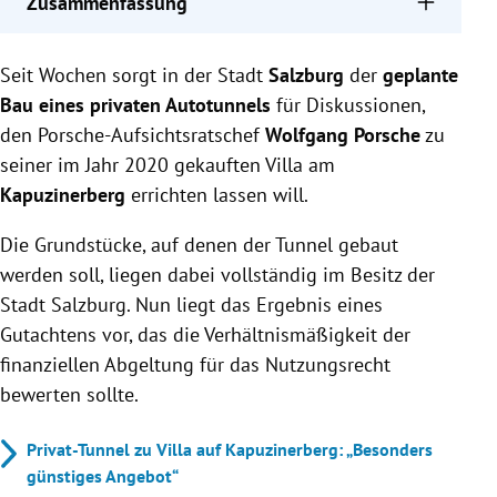
Zusammenfassung
Ein Gutachten bestätigt, dass die 40.000 Euro für
Seit Wochen sorgt in der Stadt
das Nutzungsrecht der Grundstücke zum Bau eines
Salzburg
der
geplante
Porsche-Tunnels angemessen sind.
Bau eines privaten Autotunnels
für Diskussionen,
Ex-Bürgermeister Harald Preuner sieht sich in
den Porsche-Aufsichtsratschef
Wolfgang Porsche
zu
seinem Vorgehen bestätigt, während die Bürgerliste
seiner im Jahr 2020 gekauften Villa am
weiterhin Kritik äußert.
Kapuzinerberg
errichten lassen will.
Für die Änderung des Flächenwidmungsplans ist
ein Gemeinderatsbeschluss erforderlich, der am 14.
Die Grundstücke, auf denen der Tunnel gebaut
Mai erwartet wird.
werden soll, liegen dabei vollständig im Besitz der
Stadt Salzburg. Nun liegt das Ergebnis eines
Gutachtens vor, das die Verhältnismäßigkeit der
finanziellen Abgeltung für das Nutzungsrecht
bewerten sollte.
Privat-Tunnel zu Villa auf Kapuzinerberg: „Besonders
günstiges Angebot“