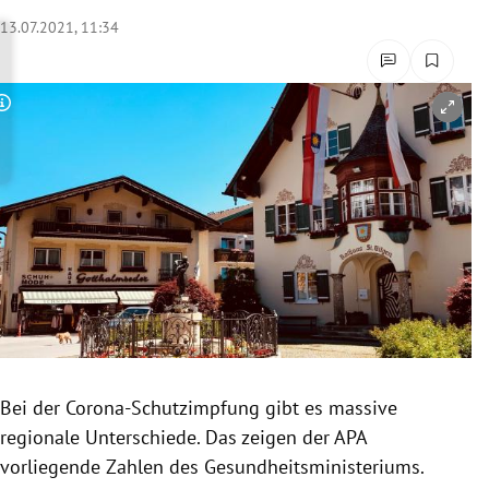
rreich Untermenü
13.07.2021, 11:34
rt Untermenü
Copyright-Hinweis öffnen/schließen
schaft Untermenü
s Untermenü
zeit Untermenü
undheit Untermenü
tur Untermenü
nung Untermenü
Bei der Corona-Schutzimpfung gibt es massive
regionale Unterschiede. Das zeigen der APA
lität Untermenü
vorliegende Zahlen des Gesundheitsministeriums.