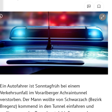
rreich Untermenü
rt Untermenü
Copyright-Hinweis öffnen/schließen
schaft Untermenü
s Untermenü
zeit Untermenü
undheit Untermenü
tur Untermenü
Ein Autofahrer ist Sonntagfrüh bei einem
nung Untermenü
Verkehrsunfall im Vorarlberger Achraintunnel
verstorben. Der Mann wollte von Schwarzach (Bezirk
lität Untermenü
Bregenz) kommend in den Tunnel einfahren und