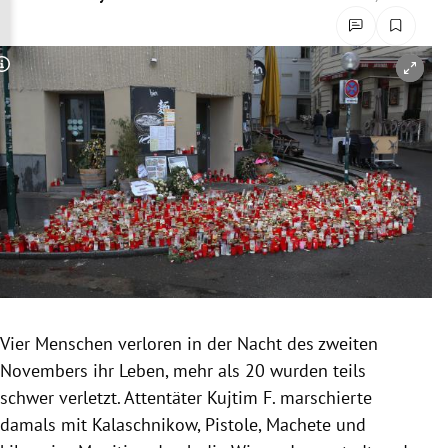
rreich Untermenü
rt Untermenü
Copyright-Hinweis öffnen/schließen
schaft Untermenü
s Untermenü
zeit Untermenü
undheit Untermenü
tur Untermenü
Vier Menschen verloren in der Nacht des zweiten
nung Untermenü
Novembers ihr Leben, mehr als 20 wurden teils
schwer verletzt. Attentäter Kujtim F. marschierte
lität Untermenü
damals mit Kalaschnikow, Pistole, Machete und