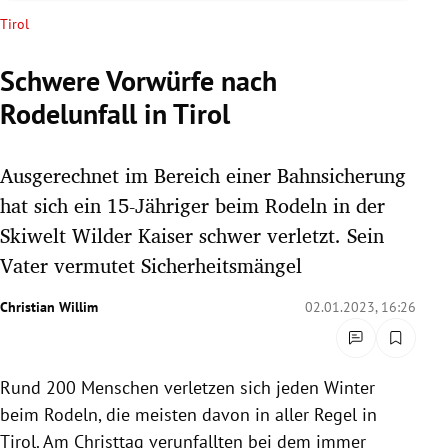
rreich Untermenü
Tirol
rt Untermenü
Schwere Vorwürfe nach
Rodelunfall in Tirol
schaft Untermenü
s Untermenü
Ausgerechnet im Bereich einer Bahnsicherung
hat sich ein 15-Jähriger beim Rodeln in der
zeit Untermenü
Skiwelt Wilder Kaiser schwer verletzt. Sein
Vater vermutet Sicherheitsmängel
undheit Untermenü
Christian Willim
02.01.2023, 16:26
tur Untermenü
nung Untermenü
Rund 200 Menschen verletzen sich jeden Winter
lität Untermenü
beim Rodeln, die meisten davon in aller Regel in
Tirol. Am Christtag verunfallten bei dem immer