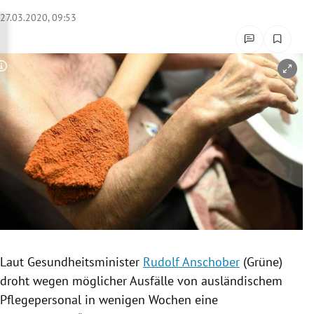
rreich Untermenü
27.03.2020, 09:53
rt Untermenü
Copyright-Hinweis öffnen/schließen
schaft Untermenü
s Untermenü
zeit Untermenü
undheit Untermenü
tur Untermenü
nung Untermenü
Laut Gesundheitsminister
Rudolf Anschober
(
Grüne
)
droht wegen möglicher Ausfälle von ausländischem
lität Untermenü
Pflegepersonal in wenigen Wochen eine