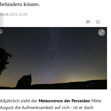
behindern könnte.
rreich Untermenü
08.08.2025, 12:59
rt Untermenü
schaft Untermenü
Copyright-Hinweis öffnen/schließen
s Untermenü
zeit Untermenü
undheit Untermenü
tur Untermenü
nung Untermenü
lität Untermenü
Alljährlich zieht der
Meteorstrom der Perseiden
Mitte
August die Aufmerksamkeit auf sich - ist er doch