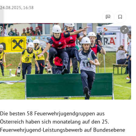
rreich Untermenü
24.08.2025, 16:38
rt Untermenü
Copyright-Hinweis öffnen/schließen
schaft Untermenü
s Untermenü
zeit Untermenü
undheit Untermenü
tur Untermenü
nung Untermenü
Die besten 58 Feuerwehrjugendgruppen aus
Österreich haben sich monatelang auf den 25.
lität Untermenü
Feuerwehrjugend-Leistungsbewerb auf Bundesebene