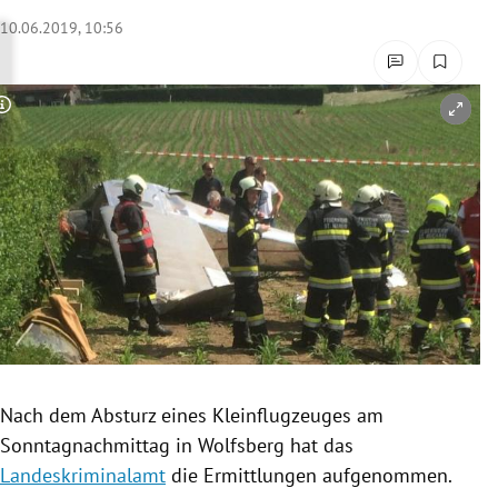
rreich Untermenü
10.06.2019, 10:56
rt Untermenü
Copyright-Hinweis öffnen/schließen
schaft Untermenü
s Untermenü
zeit Untermenü
undheit Untermenü
tur Untermenü
nung Untermenü
Nach dem Absturz eines
Kleinflugzeuges
am
Sonntagnachmittag in
Wolfsberg
hat das
lität Untermenü
Landeskriminalamt
die Ermittlungen aufgenommen.