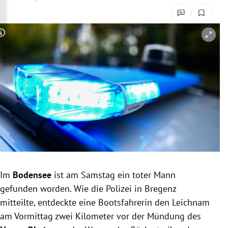
rreich Untermenü
rt Untermenü
Copyright-Hinweis öffnen/schließen
schaft Untermenü
s Untermenü
zeit Untermenü
undheit Untermenü
tur Untermenü
Im
Bodensee
ist am Samstag ein toter Mann
nung Untermenü
gefunden worden. Wie die Polizei in Bregenz
mitteilte, entdeckte eine Bootsfahrerin den Leichnam
lität Untermenü
am Vormittag zwei Kilometer vor der Mündung des