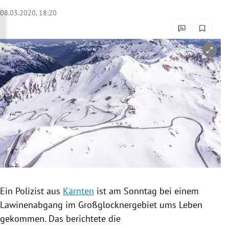
rreich Untermenü
08.03.2020, 18:20
rt Untermenü
Copyright-Hinweis öffnen/schließen
schaft Untermenü
s Untermenü
zeit Untermenü
undheit Untermenü
tur Untermenü
nung Untermenü
Ein Polizist aus
Kärnten
ist am Sonntag bei einem
Lawinenabgang
im
Großglocknergebiet
ums Leben
lität Untermenü
gekommen. Das berichtete die