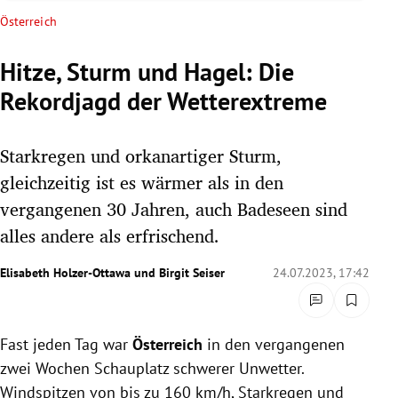
rreich Untermenü
Österreich
rt Untermenü
Hitze, Sturm und Hagel: Die
Rekordjagd der Wetterextreme
schaft Untermenü
s Untermenü
Starkregen und orkanartiger Sturm,
gleichzeitig ist es wärmer als in den
zeit Untermenü
vergangenen 30 Jahren, auch Badeseen sind
alles andere als erfrischend.
undheit Untermenü
Elisabeth Holzer-Ottawa
und
Birgit Seiser
24.07.2023, 17:42
tur Untermenü
nung Untermenü
Fast jeden Tag war
Österreich
in den vergangenen
lität Untermenü
zwei Wochen Schauplatz schwerer Unwetter.
Windspitzen von bis zu 160 km/h, Starkregen und