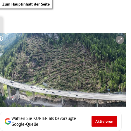
Zum Hauptinhalt der Seite
Copyright-Hinweis öffnen/schließen
Wählen Sie KURIER als bevorzugte
Aktivieren
tik Untermenü
Google-Quelle