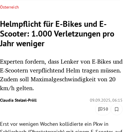
rreich Untermenü
Österreich
rt Untermenü
Helmpflicht für E-Bikes und E-
Scooter: 1.000 Verletzungen pro
schaft Untermenü
Jahr weniger
s Untermenü
Experten fordern, dass Lenker von E-Bikes und
zeit Untermenü
E-Scootern verpflichtend Helm tragen müssen.
undheit Untermenü
Zudem soll Maximalgeschwindigkeit von 20
km/h gelten.
tur Untermenü
Claudia Stelzel-Pröll
09.09.2025, 06:15
nung Untermenü
50
lität Untermenü
Erst vor wenigen Wochen kollidierte ein Pkw in
Schlierbach (Oberösterreich) mit einem E-Scooter, auf