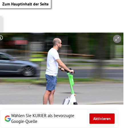
Zum Hauptinhalt der Seite
Copyright-Hinweis öffnen/schließen
Wählen Sie KURIER als bevorzugte
Aktivieren
tik Untermenü
Google-Quelle