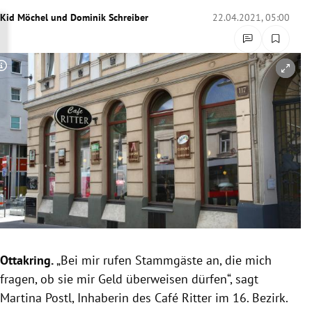
rreich Untermenü
Kid Möchel
und
Dominik Schreiber
22.04.2021, 05:00
rt Untermenü
Copyright-Hinweis öffnen/schließen
schaft Untermenü
s Untermenü
zeit Untermenü
undheit Untermenü
tur Untermenü
nung Untermenü
Ottakring.
„Bei mir rufen Stammgäste an, die mich
fragen, ob sie mir Geld überweisen dürfen“, sagt
lität Untermenü
Martina Postl, Inhaberin des Café Ritter im 16. Bezirk.