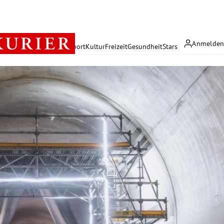
Anmelde
rreich
Politik
Wirtschaft
Sport
Kultur
Freizeit
Gesundheit
Stars