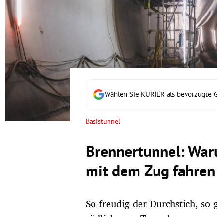
rt Untermenü
schaft Untermenü
s Untermenü
zeit Untermenü
Wählen Sie KURIER als bevorzugte 
undheit Untermenü
Basistunnel
tur Untermenü
Brennertunnel: Waru
nung Untermenü
mit dem Zug fahren
lität Untermenü
So freudig der Durchstich, so