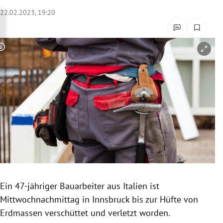
rreich Untermenü
22.02.2023, 19:20
rt Untermenü
Copyright-Hinweis öffnen/schließen
schaft Untermenü
s Untermenü
zeit Untermenü
undheit Untermenü
tur Untermenü
nung Untermenü
Ein 47-jähriger Bauarbeiter aus Italien ist
Mittwochnachmittag in Innsbruck bis zur Hüfte von
lität Untermenü
Erdmassen verschüttet und verletzt worden.