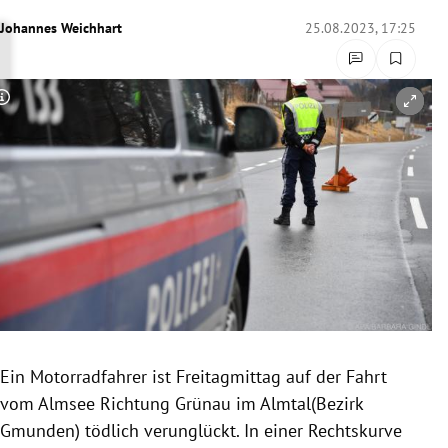
rreich Untermenü
Johannes Weichhart
25.08.2023, 17:25
rt Untermenü
Copyright-Hinweis öffnen/schließen
schaft Untermenü
s Untermenü
zeit Untermenü
undheit Untermenü
tur Untermenü
nung Untermenü
Ein Motorradfahrer ist Freitagmittag auf der Fahrt
vom Almsee Richtung Grünau im Almtal(Bezirk
lität Untermenü
Gmunden) tödlich verunglückt. In einer Rechtskurve