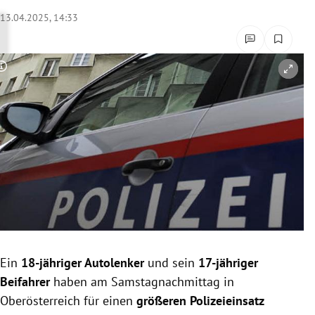
rreich Untermenü
13.04.2025, 14:33
rt Untermenü
Copyright-Hinweis öffnen/schließen
schaft Untermenü
s Untermenü
zeit Untermenü
undheit Untermenü
tur Untermenü
nung Untermenü
Ein
18-jähriger Autolenker
und sein
17-jähriger
Beifahrer
haben am Samstagnachmittag in
lität Untermenü
Oberösterreich für einen
größeren Polizeieinsatz