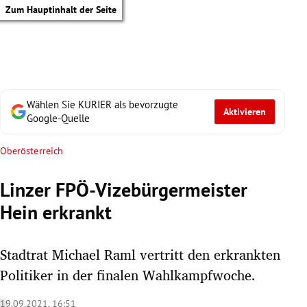
Zum Hauptinhalt der Seite
Wählen Sie KURIER als bevorzugte
Aktivieren
Google-Quelle
Oberösterreich
Linzer FPÖ-Vizebürgermeister
Hein erkrankt
Stadtrat Michael Raml vertritt den erkrankten
Politiker in der finalen Wahlkampfwoche.
tik Untermenü
19.09.2021, 16:51