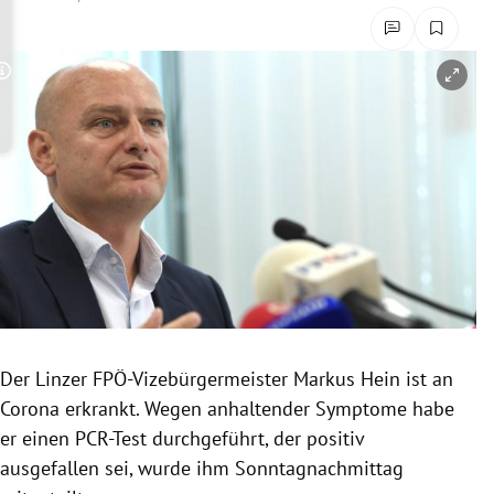
rreich Untermenü
rt Untermenü
Copyright-Hinweis öffnen/schließen
schaft Untermenü
s Untermenü
zeit Untermenü
undheit Untermenü
tur Untermenü
Der Linzer FPÖ-Vizebürgermeister Markus Hein ist an
nung Untermenü
Corona erkrankt. Wegen anhaltender Symptome habe
er einen PCR-Test durchgeführt, der positiv
lität Untermenü
ausgefallen sei, wurde ihm Sonntagnachmittag