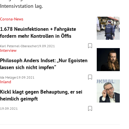
Intensivstation lag.
Corona-News
1.678 Neuinfektionen + Fahrgäste
fordern mehr Kontrollen in Öffis
Karl Peternel-Oberascher
19.09.2021
Interview
Philosoph Anders Indset: „Nur Egoisten
lassen sich nicht impfen“
Ida Metzger
19.09.2021
Inland
Kickl klagt gegen Behauptung, er sei
heimlich geimpft
19.09.2021