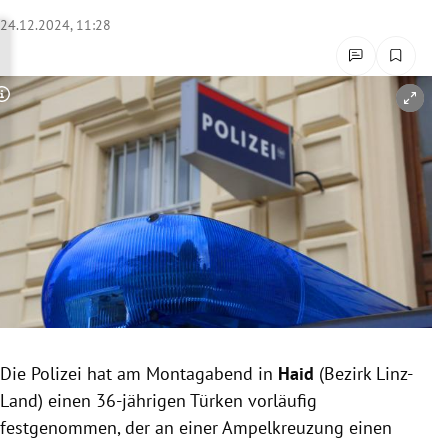
rreich Untermenü
24.12.2024, 11:28
rt Untermenü
Copyright-Hinweis öffnen/schließen
schaft Untermenü
s Untermenü
zeit Untermenü
undheit Untermenü
tur Untermenü
nung Untermenü
Die Polizei hat am Montagabend in
Haid
(Bezirk Linz-
Land) einen 36-jährigen Türken vorläufig
lität Untermenü
festgenommen, der an einer Ampelkreuzung einen