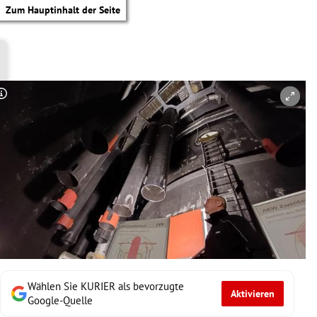
Zum Hauptinhalt der Seite
Copyright-Hinweis öffnen/schließen
Wählen Sie KURIER als bevorzugte
Aktivieren
tik Untermenü
Google-Quelle