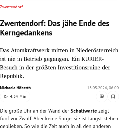
rreich Untermenü
Zwentendorf
rt Untermenü
Zwentendorf: Das jähe Ende des
Kerngedankens
schaft Untermenü
s Untermenü
Das Atomkraftwerk mitten in Niederösterreich
ist nie in Betrieb gegangen. Ein KURIER-
zeit Untermenü
Besuch in der größten Investitionsruine der
Republik.
undheit Untermenü
Michaela Höberth
18.05.2026, 06:00
tur Untermenü
4:34 Min
nung Untermenü
Die große Uhr an der Wand der
Schaltwarte
zeigt
lität Untermenü
fünf vor Zwölf. Aber keine Sorge, sie ist längst stehen
geblieben. So wie die Zeit auch in all den anderen