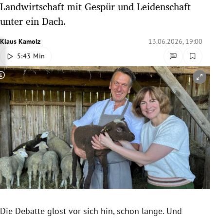
Landwirtschaft mit Gespür und Leidenschaft
rreich Untermenü
unter ein Dach.
rt Untermenü
Klaus Kamolz
13.06.2026, 19:00
5:43 Min
schaft Untermenü
Copyright-Hinweis öffnen/schließen
s Untermenü
zeit Untermenü
undheit Untermenü
tur Untermenü
nung Untermenü
lität Untermenü
Die Debatte glost vor sich hin, schon lange. Und