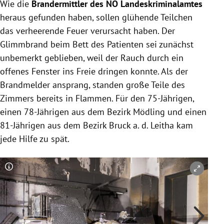
Wie die
Brandermittler des NÖ Landeskriminalamtes
heraus gefunden haben, sollen glühende Teilchen
das verheerende Feuer verursacht haben. Der
Glimmbrand beim Bett des Patienten sei zunächst
unbemerkt geblieben, weil der Rauch durch ein
offenes Fenster ins Freie dringen konnte. Als der
Brandmelder ansprang, standen große Teile des
Zimmers bereits in Flammen. Für den 75-Jährigen,
einen 78-Jährigen aus dem Bezirk Mödling und einen
81-Jährigen aus dem Bezirk Bruck a. d. Leitha kam
jede Hilfe zu spät.
Copyright-Hinweis öffnen/schließen
Co