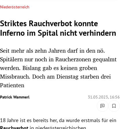
rreich Untermenü
Niederösterreich
rt Untermenü
Striktes Rauchverbot konnte
Inferno im Spital nicht verhindern
schaft Untermenü
s Untermenü
Seit mehr als zehn Jahren darf in den nö.
Spitälern nur noch in Raucherzonen gequalmt
zeit Untermenü
werden. Bislang gab es keinen groben
Missbrauch. Doch am Dienstag starben drei
undheit Untermenü
Patienten
tur Untermenü
Patrick Wammerl
31.05.2023, 16:56
nung Untermenü
lität Untermenü
18 Jahre ist es bereits her, da wurde erstmals für ein
Rauchverbot
in niederösterreichischen