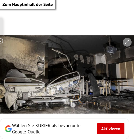
Zum Hauptinhalt der Seite
Copyright-Hinweis öffnen/schließen
Wählen Sie KURIER als bevorzugte
Aktivieren
tik Untermenü
Google-Quelle