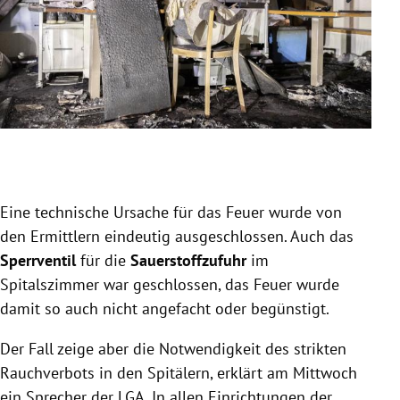
Slide 1 von 7
Eine technische Ursache für das Feuer wurde von
den Ermittlern eindeutig ausgeschlossen. Auch das
Sperrventil
für die
Sauerstoffzufuhr
im
Spitalszimmer war geschlossen, das Feuer wurde
damit so auch nicht angefacht oder begünstigt.
Der Fall zeige aber die Notwendigkeit des strikten
Rauchverbots in den Spitälern, erklärt am Mittwoch
ein Sprecher der LGA. In allen Einrichtungen der