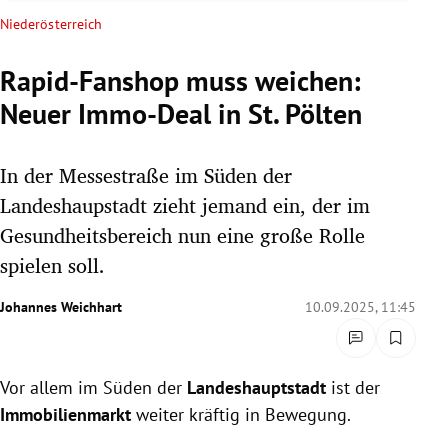
rreich Untermenü
Niederösterreich
rt Untermenü
Rapid-Fanshop muss weichen:
Neuer Immo-Deal in St. Pölten
schaft Untermenü
s Untermenü
In der Messestraße im Süden der
Landeshaupstadt zieht jemand ein, der im
zeit Untermenü
Gesundheitsbereich nun eine große Rolle
spielen soll.
undheit Untermenü
Johannes Weichhart
10.09.2025, 11:45
tur Untermenü
nung Untermenü
Vor allem im Süden der
Landeshauptstadt
ist der
lität Untermenü
Immobilienmarkt
weiter kräftig in Bewegung.