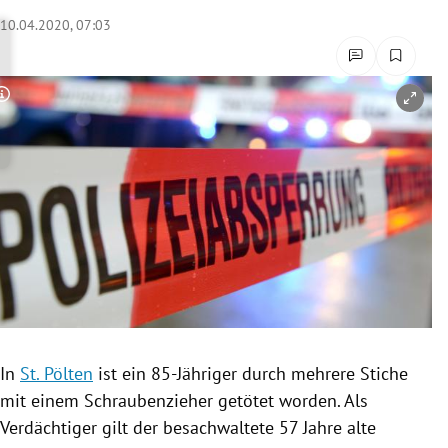
rreich Untermenü
10.04.2020, 07:03
rt Untermenü
Copyright-Hinweis öffnen/schließen
schaft Untermenü
s Untermenü
zeit Untermenü
undheit Untermenü
tur Untermenü
nung Untermenü
In
St. Pölten
ist ein 85-Jähriger durch mehrere Stiche
mit einem Schraubenzieher getötet worden. Als
lität Untermenü
Verdächtiger gilt der besachwaltete 57 Jahre alte