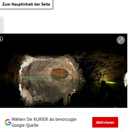
Zum Hauptinhalt der Seite
Copyright-Hinweis öffnen/schließen
Wählen Sie KURIER als bevorzugte
Aktivieren
tik Untermenü
Google-Quelle