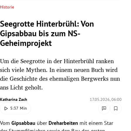
rreich Untermenü
Historie
rt Untermenü
Seegrotte Hinterbrühl: Von
Gipsabbau bis zum NS-
schaft Untermenü
Geheimprojekt
s Untermenü
Um die Seegrotte in der Hinterbrühl ranken
zeit Untermenü
sich viele Mythen. In einem neuen Buch wird
undheit Untermenü
die Geschichte des ehemaligen Bergwerks nun
ans Licht geholt.
tur Untermenü
Katharina Zach
17.05.2026, 06:00
nung Untermenü
5:37 Min
lität Untermenü
Vom
Gipsabbau
über
Dreharbeiten
mit einem Star
der Stummfilmjahre sowie den Bau des ersten