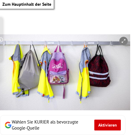
Zum Hauptinhalt der Seite
Copyright-Hinweis öffnen/schließen
Wählen Sie KURIER als bevorzugte
Aktivieren
tik Untermenü
Google-Quelle