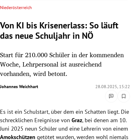
rreich Untermenü
Niederösterreich
rt Untermenü
Von KI bis Krisenerlass: So läuft
das neue Schuljahr in NÖ
schaft Untermenü
s Untermenü
Start für 210.000 Schüler in der kommenden
Woche, Lehrpersonal ist ausreichend
zeit Untermenü
vorhanden, wird betont.
undheit Untermenü
Johannes Weichhart
28.08.2025, 15:22
tur Untermenü
Es ist ein Schulstart, über dem ein Schatten liegt. Die
nung Untermenü
schrecklichen Ereignisse von
Graz
, bei denen am 10.
lität Untermenü
Juni 2025 neun Schüler und eine Lehrerin von einem
Amokschützen
getötet wurden, werden wohl niemals