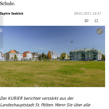
Schule.
rreich Untermenü
Sophie Seeböck
08.02.2021, 16:37
rt Untermenü
schaft Untermenü
Copyright-Hinweis öffnen/schließen
s Untermenü
zeit Untermenü
undheit Untermenü
tur Untermenü
nung Untermenü
Der KURIER berichtet verstärkt aus der
lität Untermenü
Landeshauptstadt St. Pölten. Wenn Sie über alle