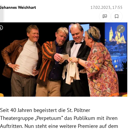
rreich Untermenü
Johannes Weichhart
17.02.2023, 17:55
rt Untermenü
Copyright-Hinweis öffnen/schließen
schaft Untermenü
s Untermenü
zeit Untermenü
undheit Untermenü
tur Untermenü
nung Untermenü
Seit 40 Jahren begeistert die St. Pöltner
Theatergruppe „Perpetuum“ das Publikum mit ihren
lität Untermenü
Auftritten. Nun steht eine weitere Premiere auf dem