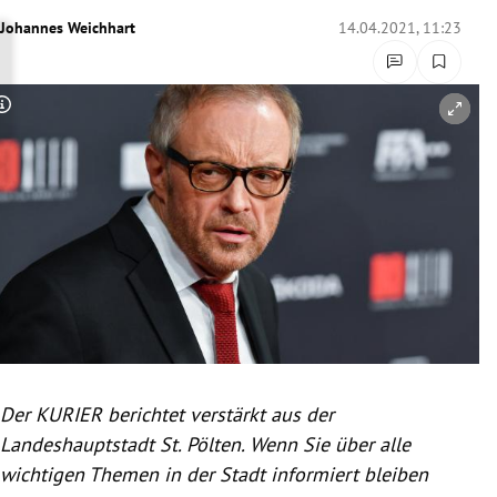
rreich Untermenü
Johannes Weichhart
14.04.2021, 11:23
rt Untermenü
Copyright-Hinweis öffnen/schließen
schaft Untermenü
s Untermenü
zeit Untermenü
undheit Untermenü
tur Untermenü
nung Untermenü
Der KURIER berichtet verstärkt aus der
Landeshauptstadt St. Pölten. Wenn Sie über alle
lität Untermenü
wichtigen Themen in der Stadt informiert bleiben